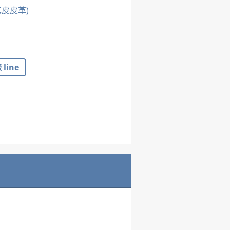
利真皮皮革)
line