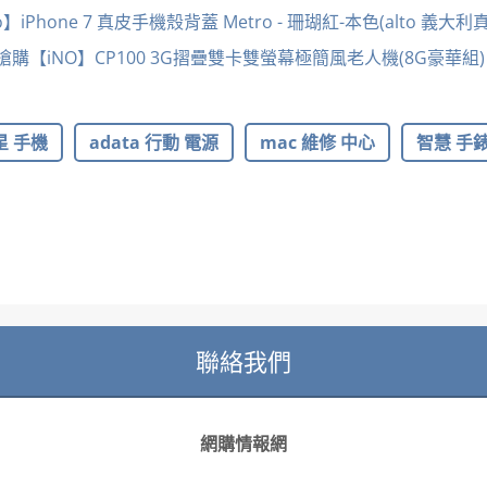
】iPhone 7 真皮手機殼背蓋 Metro - 珊瑚紅-本色(alto 義大
烈搶購【iNO】CP100 3G摺疊雙卡雙螢幕極簡風老人機(8G豪華組)
星 手機
adata 行動 電源
mac 維修 中心
智慧 手錶 
聯絡我們
網購情報網