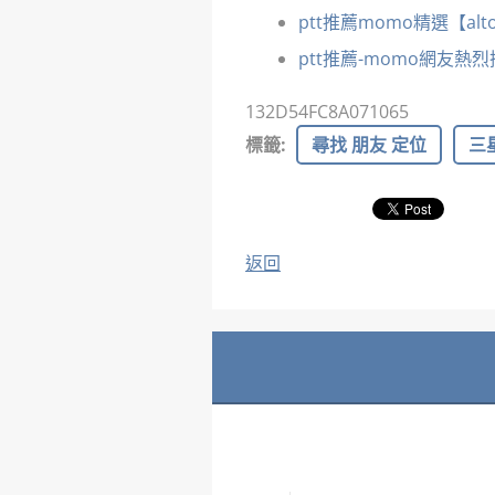
ptt推薦momo精選【alto
ptt推薦-momo網友熱
132D54FC8A071065
標籤
:
尋找 朋友 定位
三
返回