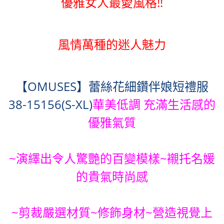
優雅女人最愛風格!!
風情萬種的迷人魅力
【OMUSES】蕾絲花細鑽伴娘短禮服
38-15156(S-XL)
華美低調 充滿生活感的
優雅氣質
~演繹出令人驚艷的百變模樣~襯托名媛
的貴氣時尚感
~剪裁嚴選材質~修飾身材~營造視覺上