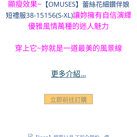
顯瘦效果~
【OMUSES】蕾絲花細鑽伴娘
讓妳擁有自信演繹
短禮服38-15156(S-XL)
優雅風情萬種的迷人魅力
穿上它~妳就是一道最美的風景線
更多介紹.
..