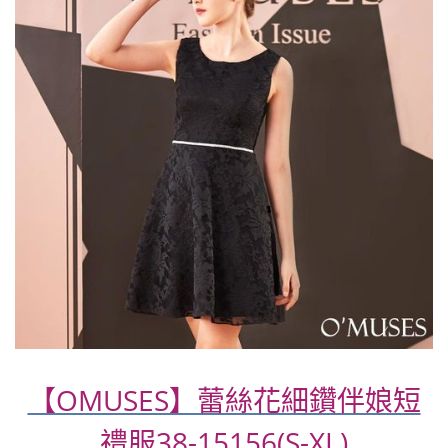
【OMUSES】蕾絲花細鑽伴娘短
禮服38-15156(S-XL)