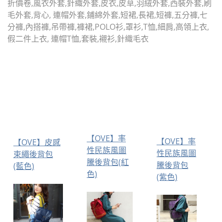
折價卷,風衣外套,針織外套,皮衣,皮草,羽絨外套,西裝外套,刷
毛外套,背心, 連帽外套,鋪綿外套,短裙,長裙,短褲,五分褲,七
分褲,內搭褲,吊帶褲,褲裙,POLO衫,罩衫,T恤,細肩,高領上衣,
假二件上衣, 連帽T恤,套裝,襯衫,針織毛衣
【OVE】率
【OVE】率
【OVE】皮感
性民族風圖
性民族風圖
束繩後背包
騰後背包(紅
騰後背包
(藍色)
色)
(紫色)