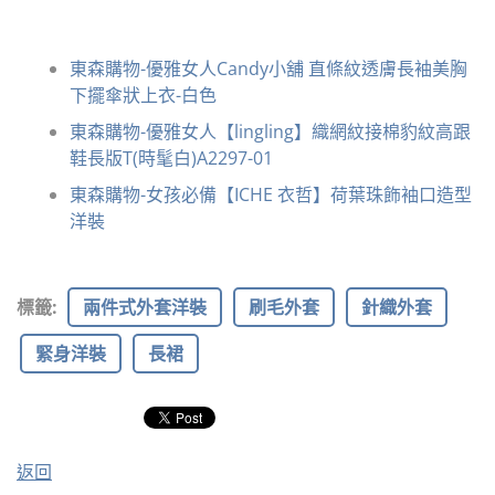
東森購物-優雅女人Candy小舖 直條紋透膚長袖美胸
下擺傘狀上衣-白色
東森購物-優雅女人【lingling】織網紋接棉豹紋高跟
鞋長版T(時髦白)A2297-01
東森購物-女孩必備【ICHE 衣哲】荷葉珠飾袖口造型
洋裝
標籤
:
兩件式外套洋裝
刷毛外套
針織外套
緊身洋裝
長裙
返回