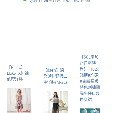
【SCL南加
州丹寧時
【R.H.C】
尚】T1620
【Jisen】溫
ELASTA無袖
淺藍#均碼
柔與狂野假二
低腰洋裝
#寬鬆長版
件洋裝(M-2L)
特色刺繡圖
騰牛仔口袋
連身裙