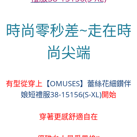
時尚零秒差~走在時
尚尖端
有型從穿上
【OMUSES】蕾絲花細鑽伴
娘短禮服38-15156(S-XL)
開始
穿著更感舒適自在