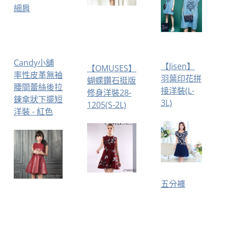
細肩
Candy小舖
【Jisen】
【OMUSES】
率性皮革無袖
羽葉印花拼
蝴蝶鑽石挺版
腰間蕾絲後拉
接洋裝(L-
修身洋裝28-
鍊傘狀下擺短
3L)
1205(S-2L)
洋裝 - 紅色
五分褲