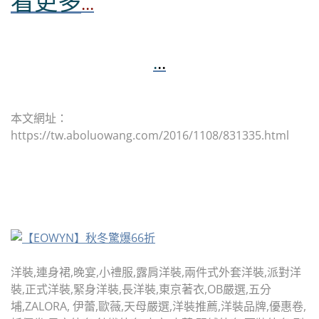
看更多
...
.
..
本文網址：
https://tw.aboluowang.com/2016/1108/831335.html
洋裝,連身裙,晚宴,小禮服,露肩洋裝,兩件式外套洋裝,派對洋
裝,正式洋裝,緊身洋裝,長洋裝,東京著衣,OB嚴選,五分
埔,ZALORA, 伊蕾,歐薇,天母嚴選,洋裝推薦,洋裝品牌,優惠卷,