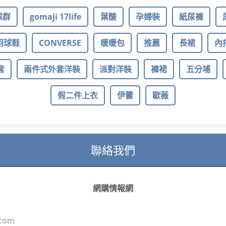
候群
gomaji 17life
葉酸
孕婦裝
紙尿褲
羽球鞋
CONVERSE
暖暖包
推薦
長裙
內
套
兩件式外套洋裝
派對洋裝
褲裙
五分埔
假二件上衣
伊蕾
歐薇
聯絡我們
網購情報網
.com