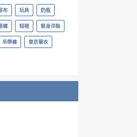
尿布
玩具
奶瓶
搭褲
短裙
緊身洋裝
吊帶褲
東京著衣