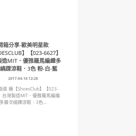
開箱分享-歐美明星款
ESCLUB】【023-6627】
製造MIT．優雅羅馬編織多
繞踝涼鞋．3色 粉-白-藍
2017-04-16 12:28
曲張 襪【ShoesClub】【023-
7】台灣製造MIT．優雅羅馬編織
多層次繞踝涼鞋．3色...