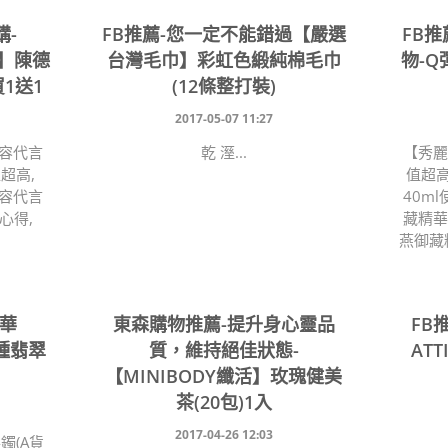
購-
FB推薦-您一定不能錯過【嚴選
FB
拉】陳德
台灣毛巾】彩虹色緞純棉毛巾
物-Q
買1送1
(12條整打裝)
2017-05-07 11:27
德容代言
乾 溼...
【秀麗
值超高,
值超高
德容代言
40m
心得,
藏精華
燕御藏精
奢華
東森購物推薦-提升身心靈品
FB
冰種翡翠
質，維持絕佳狀態-
AT
)
【MINIBODY纖活】玫瑰健美
茶(20包)1入
2017-04-26 12:03
鐲(A貨